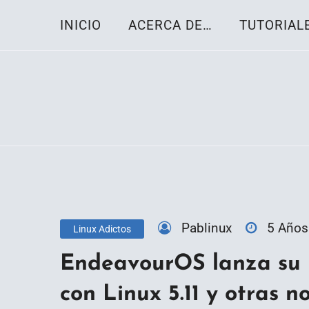
Skip
INICIO
ACERCA DE…
TUTORIAL
to
content
Toda la información sobre el sistema oper
Linux-OS.net
Pablinux
5 Años
Linux Adictos
EndeavourOS lanza su I
con Linux 5.11 y otras 