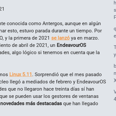
s
mente conocida como Antergos, aunque en algún
r esto, estuvo parada durante un tiempo. Por
, y la primera de 2021
se lanzó
ya en marzo.
ento de abril de 2021, un
EndeavourOS
T
des, algo lógico si tenemos en cuenta que la
y
m
emos
Linux 5.11
. Sorprendió que el mes pasado
núcleo llegó a mediados de febrero y EndeavourOS
es que no llegaron hace treinta días sí han
V
 que se pueden usar los gestores de ventanas
4
s
novedades más destacadas
que han llegado