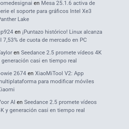
homedesignai
en
Mesa 25.1.6 activa de
erie el soporte para gráficos Intel Xe3
Panther Lake
qp924
en
¡Puntazo histórico! Linux alcanza
el 7,53% de cuota de mercado en PC
aylor
en
Seedance 2.5 promete vídeos 4K
 generación casi en tiempo real
bowie 2674
en
XiaoMiTool V2: App
ultiplataforma para modificar móviles
Xiaomi
oor AI
en
Seedance 2.5 promete vídeos
K y generación casi en tiempo real