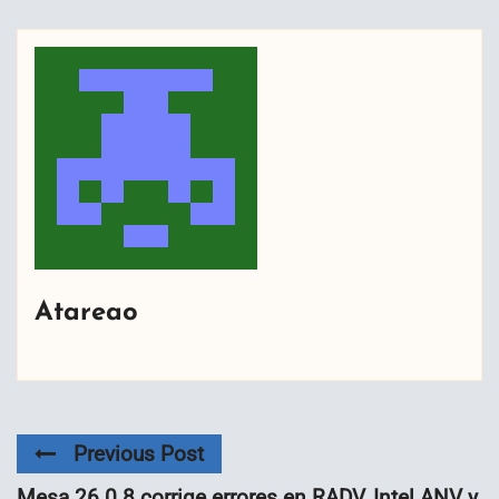
Atareao
Previous Post
Mesa 26.0.8 corrige errores en RADV, Intel ANV y