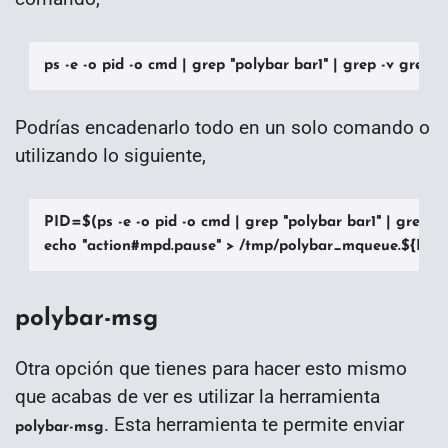
ps -e -o pid -o cmd | grep "polybar bar1" | grep -v grep | 
Podrías encadenarlo todo en un solo comando o
utilizando lo siguiente,
PID=$(ps -e -o pid -o cmd | grep "polybar bar1" | grep -v g
echo "action#mpd.pause" > /tmp/polybar_mqueue.${PID
polybar-msg
Otra opción que tienes para hacer esto mismo
que acabas de ver es utilizar la herramienta
. Esta herramienta te permite enviar
polybar-msg