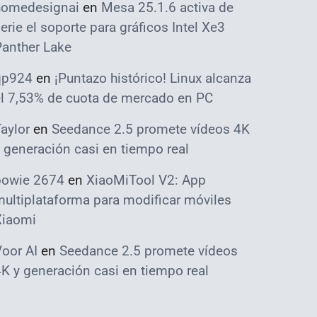
homedesignai
en
Mesa 25.1.6 activa de
erie el soporte para gráficos Intel Xe3
Panther Lake
qp924
en
¡Puntazo histórico! Linux alcanza
el 7,53% de cuota de mercado en PC
aylor
en
Seedance 2.5 promete vídeos 4K
 generación casi en tiempo real
bowie 2674
en
XiaoMiTool V2: App
ultiplataforma para modificar móviles
Xiaomi
oor AI
en
Seedance 2.5 promete vídeos
K y generación casi en tiempo real