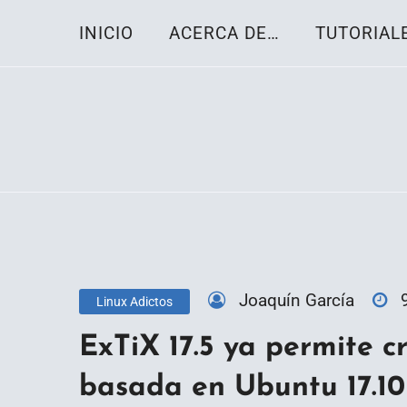
Skip
INICIO
ACERCA DE…
TUTORIAL
to
content
Toda la información sobre el sistema oper
Linux-OS.net
Joaquín García
Linux Adictos
ExTiX 17.5 ya permite cr
basada en Ubuntu 17.10