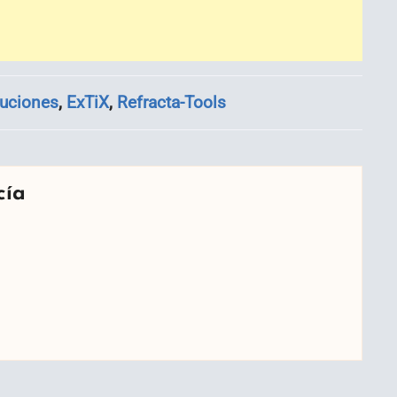
buciones
,
ExTiX
,
Refracta-Tools
cía