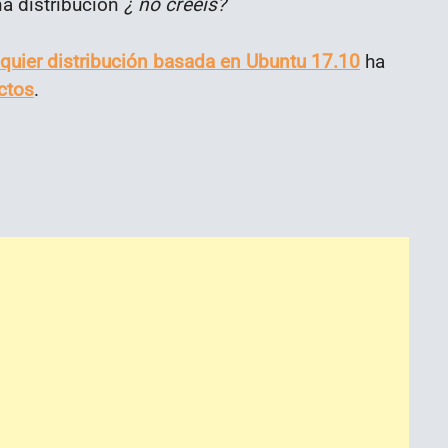
na distribución
¿ no creéis?
lquier distribución basada en Ubuntu 17.10
ha
ctos
.