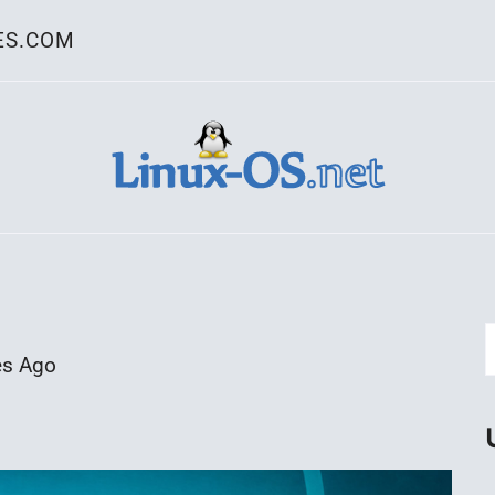
ES.COM
ativo Linux
es Ago