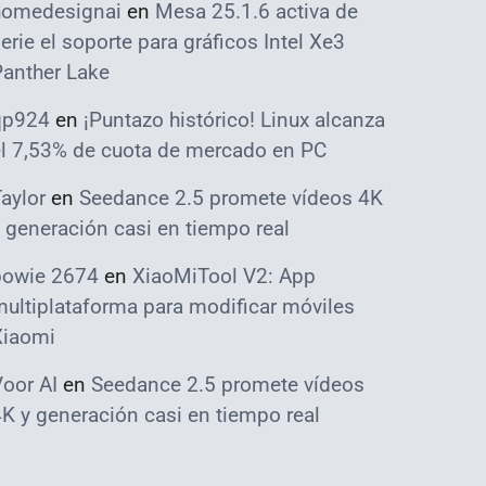
homedesignai
en
Mesa 25.1.6 activa de
erie el soporte para gráficos Intel Xe3
Panther Lake
qp924
en
¡Puntazo histórico! Linux alcanza
el 7,53% de cuota de mercado en PC
aylor
en
Seedance 2.5 promete vídeos 4K
 generación casi en tiempo real
bowie 2674
en
XiaoMiTool V2: App
ultiplataforma para modificar móviles
Xiaomi
oor AI
en
Seedance 2.5 promete vídeos
K y generación casi en tiempo real