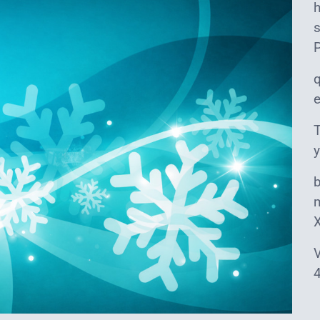
s
T
y
m
V
4