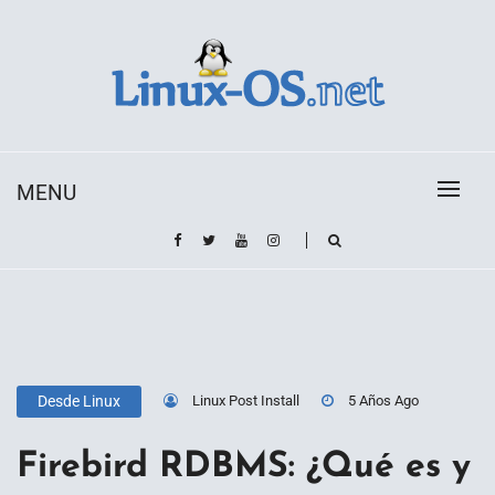
Skip
to
content
Toda la información sobre el sistema operativo
Linux-OS.net
Linux
MENU
Linux Post Install
5 Años Ago
Desde Linux
Firebird RDBMS: ¿Qué es y