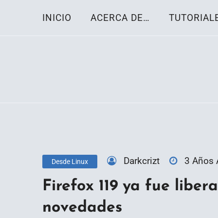
Skip
INICIO
ACERCA DE…
TUTORIAL
to
content
Toda la información sobre el sistema oper
Linux-OS.net
Darkcrizt
3 Años
Desde Linux
Firefox 119 ya fue liber
novedades