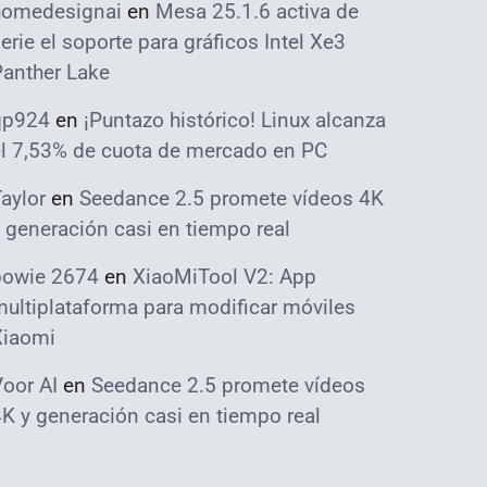
homedesignai
en
Mesa 25.1.6 activa de
erie el soporte para gráficos Intel Xe3
Panther Lake
qp924
en
¡Puntazo histórico! Linux alcanza
el 7,53% de cuota de mercado en PC
aylor
en
Seedance 2.5 promete vídeos 4K
 generación casi en tiempo real
bowie 2674
en
XiaoMiTool V2: App
ultiplataforma para modificar móviles
Xiaomi
oor AI
en
Seedance 2.5 promete vídeos
K y generación casi en tiempo real