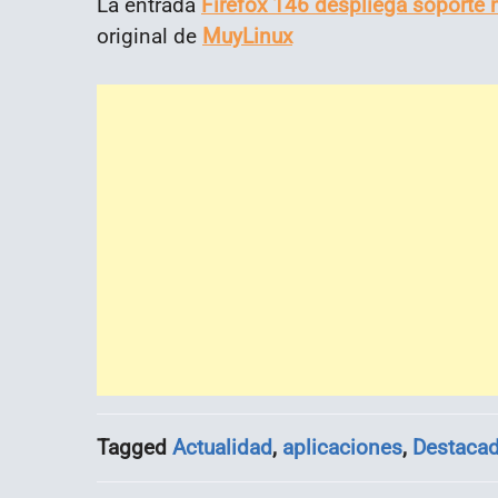
La entrada
Firefox 146 despliega soporte 
original de
MuyLinux
Tagged
Actualidad
,
aplicaciones
,
Destaca