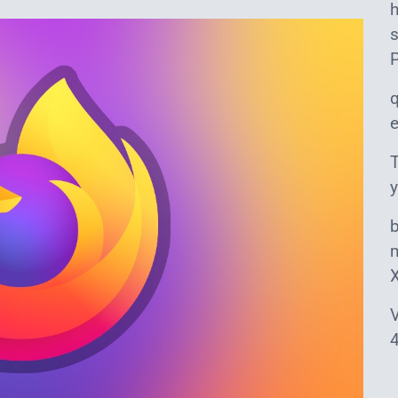
s
T
y
m
V
4