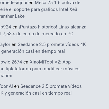
homedesignai
en
Mesa 25.1.6 activa de
erie el soporte para gráficos Intel Xe3
Panther Lake
qp924
en
¡Puntazo histórico! Linux alcanza
el 7,53% de cuota de mercado en PC
aylor
en
Seedance 2.5 promete vídeos 4K
 generación casi en tiempo real
bowie 2674
en
XiaoMiTool V2: App
ultiplataforma para modificar móviles
Xiaomi
oor AI
en
Seedance 2.5 promete vídeos
K y generación casi en tiempo real