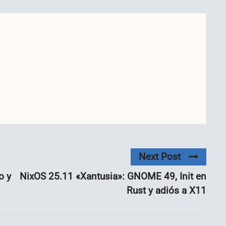
Next Post
o y
NixOS 25.11 «Xantusia»: GNOME 49, Init en
Rust y adiós a X11