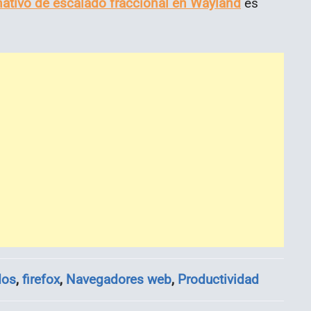
nativo de escalado fraccional en Wayland
es
dos
,
firefox
,
Navegadores web
,
Productividad