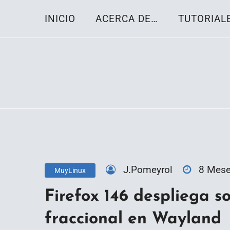
Skip
INICIO
ACERCA DE…
TUTORIAL
to
content
Toda la información sobre el sistema oper
Linux-OS.net
J.Pomeyrol
8 Mes
MuyLinux
Firefox 146 despliega s
fraccional en Wayland