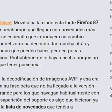
s
ftware
, Mozilla ha lanzado esta tarde
Firefox 87
.
 esperábamos que llegara con novedades más
, se esperaba que introdujera un cambio
r del zorro ha decidido dar marcha atrás y
T
onan que pueden hacer, pero en pocas
y
abios. Probablemente lo hayan hecho porque no
que tener paciencia.
m
 la decodificación de imágenes AVIF, y esa era
 su fase beta que no ha llegado a la versión
V
 grande para los que navegan habitualmente con
4
esaparición del soporte es algo que hicieron ya
 la
lista de novedades
que tenéis a