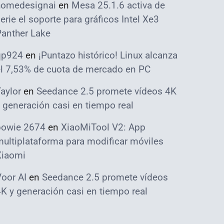
homedesignai
en
Mesa 25.1.6 activa de
erie el soporte para gráficos Intel Xe3
Panther Lake
qp924
en
¡Puntazo histórico! Linux alcanza
el 7,53% de cuota de mercado en PC
aylor
en
Seedance 2.5 promete vídeos 4K
 generación casi en tiempo real
bowie 2674
en
XiaoMiTool V2: App
ultiplataforma para modificar móviles
Xiaomi
oor AI
en
Seedance 2.5 promete vídeos
K y generación casi en tiempo real