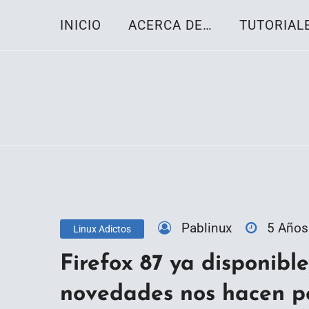
Skip
INICIO
ACERCA DE…
TUTORIAL
to
content
Toda la información sobre el sistema oper
Linux-OS.net
Pablinux
5 Años
Linux Adictos
Firefox 87 ya disponible
novedades nos hacen pe