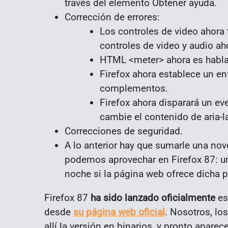
través del elemento Obtener ayuda.
Corrección de errores:
Los controles de video ahora t
controles de video y audio ah
HTML <meter> ahora es hablad
Firefox ahora establece un enf
complementos.
Firefox ahora disparará un 
cambie el contenido de aria-
Correcciones de seguridad.
A lo anterior hay que sumarle una nove
podemos aprovechar en Firefox 87: un
noche si la página web ofrece dicha p
Firefox 87
ha sido lanzado oficialmente
es
desde
su página web oficial
. Nosotros, lo
allí la versión en binarios, y pronto apare