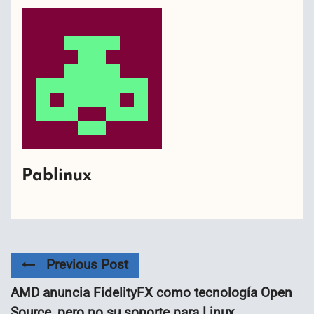
Pablinux
Previous Post
AMD anuncia FidelityFX como tecnología Open
Source, pero no su soporte para Linux