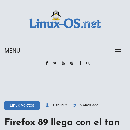
Skip
to
content
Toda la información sobre el sistema operativo
Linux-OS.net
Linux
MENU
Pablinux
5 Años Ago
Linux Adictos
Firefox 89 llega con el tan