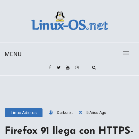
Skip
to
content
Toda la información sobre el sistema operativo
Linux-OS.net
Linux
MENU
Darkcrizt
5 Años Ago
Linux Adictos
Firefox 91 llega con HTTPS-