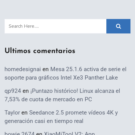
Ultimos comentarios
homedesignai
en
Mesa 25.1.6 activa de serie el
soporte para gráficos Intel Xe3 Panther Lake
qp924
en
¡Puntazo histórico! Linux alcanza el
7,53% de cuota de mercado en PC
Taylor
en
Seedance 2.5 promete vídeos 4K y
generación casi en tiempo real
bowie 2674
en
XiaoMiTool V2: App