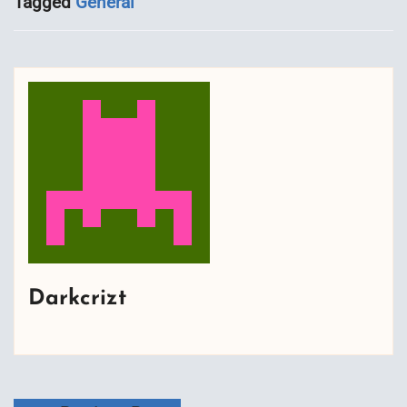
Tagged
General
Darkcrizt