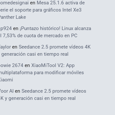
homedesignai
en
Mesa 25.1.6 activa de
erie el soporte para gráficos Intel Xe3
Panther Lake
qp924
en
¡Puntazo histórico! Linux alcanza
el 7,53% de cuota de mercado en PC
aylor
en
Seedance 2.5 promete vídeos 4K
 generación casi en tiempo real
bowie 2674
en
XiaoMiTool V2: App
ultiplataforma para modificar móviles
Xiaomi
oor AI
en
Seedance 2.5 promete vídeos
K y generación casi en tiempo real