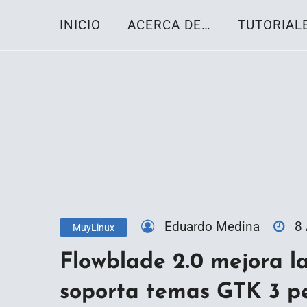
Skip
INICIO
ACERCA DE…
TUTORIAL
to
content
Toda la información sobre el sistema oper
Linux-OS.net
Eduardo Medina
8
MuyLinux
Flowblade 2.0 mejora la
soporta temas GTK 3 p