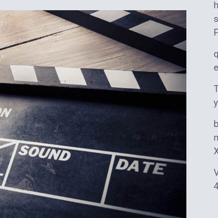
s
T
y
m
V
4