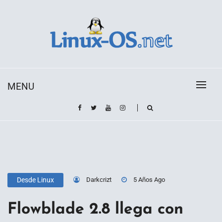
Skip
to
content
Toda la información sobre el sistema operativo
Linux-OS.net
Linux
MENU
Darkcrizt
5 Años Ago
Desde Linux
Flowblade 2.8 llega con