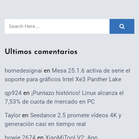
Ultimos comentarios
homedesignai
en
Mesa 25.1.6 activa de serie el
soporte para gráficos Intel Xe3 Panther Lake
qp924
en
¡Puntazo histórico! Linux alcanza el
7,53% de cuota de mercado en PC
Taylor
en
Seedance 2.5 promete vídeos 4K y
generación casi en tiempo real
bowie 2674
en
XiaoMiTool V2: App