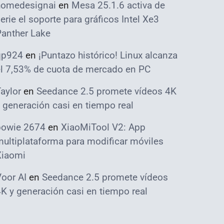
homedesignai
en
Mesa 25.1.6 activa de
erie el soporte para gráficos Intel Xe3
Panther Lake
qp924
en
¡Puntazo histórico! Linux alcanza
el 7,53% de cuota de mercado en PC
aylor
en
Seedance 2.5 promete vídeos 4K
 generación casi en tiempo real
bowie 2674
en
XiaoMiTool V2: App
ultiplataforma para modificar móviles
Xiaomi
oor AI
en
Seedance 2.5 promete vídeos
K y generación casi en tiempo real