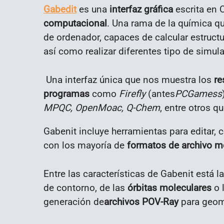
Gabedit
es una
interfaz gráfica
escrita en 
computacional
. Una rama de la química 
de ordenador, capaces de calcular estruct
así como realizar diferentes tipo de simul
Una interfaz única que nos muestra los
re
programas
como
Firefly
(antes
PCGamess
MPQC, OpenMoac, Q-Chem
, entre otros q
Gabenit incluye herramientas para editar, 
con los mayoría de
formatos de archivo mo
Entre las características de Gabenit está
de contorno, de las
órbitas moleculares
o 
generación de
archivos POV-Ray
para geome