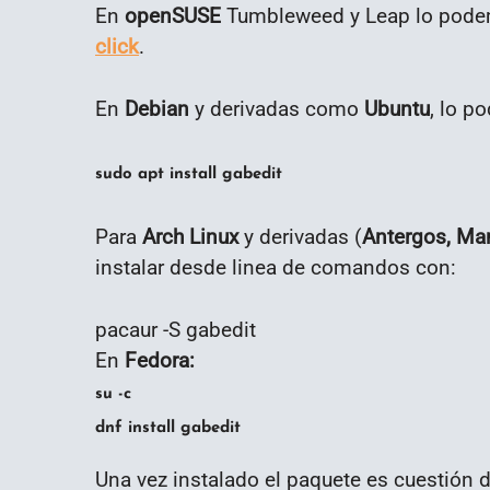
En
openSUSE
Tumbleweed y Leap lo podem
click
.
En
Debian
y derivadas como
Ubuntu
, lo p
sudo
apt
install
gabedit
Para
Arch Linux
y derivadas (
Antergos, Ma
instalar desde linea de comandos con:
pacaur -S gabedit
En
Fedora:
su
-c
dnf
install
gabedit
Una vez instalado el paquete es cuestión d