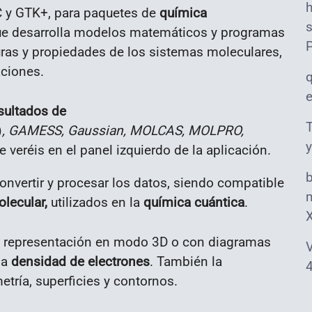
C y GTK+, para paquetes de
química
s
que desarrolla modelos matemáticos y programas
uras y propiedades de los sistemas moleculares,
aciones.
sultados de
T
)
, GAMESS, Gaussian, MOLCAS, MOLPRO,
y
ue veréis en el panel izquierdo de la aplicación.
convertir y procesar los datos, siendo compatible
m
lecular,
utilizados en la
química cuántica
.
 la representación en modo 3D o con diagramas
V
la
densidad de electrones
. También la
4
tría, superficies y contornos.