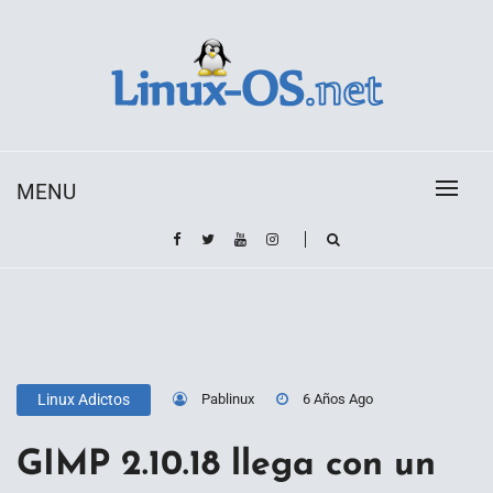
Skip
to
content
Toda la información sobre el sistema operativo
Linux-OS.net
Linux
MENU
Pablinux
6 Años Ago
Linux Adictos
GIMP 2.10.18 llega con un