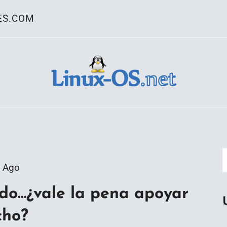
ES.COM
ativo Linux
 Ago
do…¿vale la pena apoyar
cho?