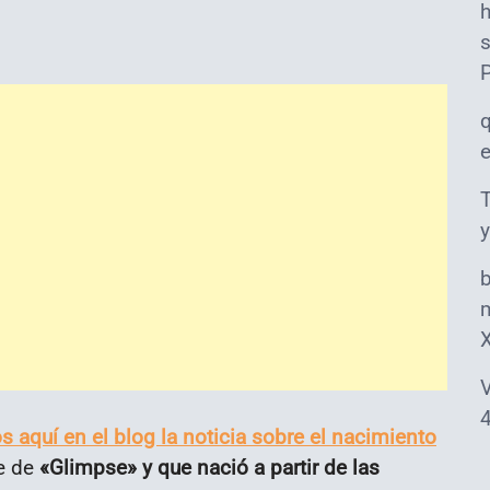
s
T
y
m
V
4
 aquí en el blog la noticia sobre el nacimiento
e de
«Glimpse» y que nació a partir de las