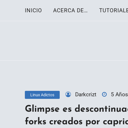
Skip
INICIO
ACERCA DE…
TUTORIAL
to
content
Toda la información sobre el sistema oper
Linux-OS.net
Darkcrizt
5 Años
Linux Adictos
Glimpse es descontinua
forks creados por capri