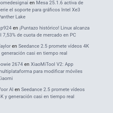
homedesignai
en
Mesa 25.1.6 activa de
erie el soporte para gráficos Intel Xe3
Panther Lake
qp924
en
¡Puntazo histórico! Linux alcanza
el 7,53% de cuota de mercado en PC
aylor
en
Seedance 2.5 promete vídeos 4K
 generación casi en tiempo real
bowie 2674
en
XiaoMiTool V2: App
ultiplataforma para modificar móviles
Xiaomi
oor AI
en
Seedance 2.5 promete vídeos
K y generación casi en tiempo real