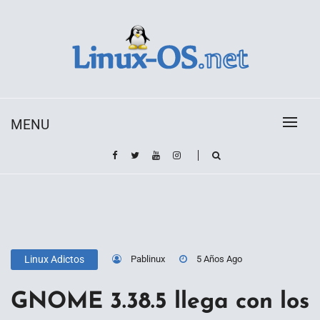
Skip
to
content
Toda la información sobre el sistema operativo
Linux-OS.net
Linux
MENU
Pablinux
5 Años Ago
Linux Adictos
GNOME 3.38.5 llega con los