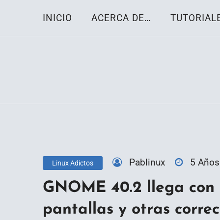
Skip
INICIO
ACERCA DE…
TUTORIAL
to
content
Toda la información sobre el sistema oper
Linux-OS.net
Pablinux
5 Años
Linux Adictos
GNOME 40.2 llega con 
pantallas y otras corre