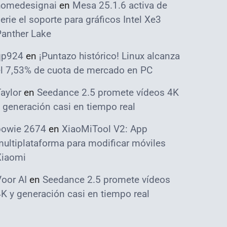
homedesignai
en
Mesa 25.1.6 activa de
erie el soporte para gráficos Intel Xe3
Panther Lake
qp924
en
¡Puntazo histórico! Linux alcanza
el 7,53% de cuota de mercado en PC
aylor
en
Seedance 2.5 promete vídeos 4K
 generación casi en tiempo real
bowie 2674
en
XiaoMiTool V2: App
ultiplataforma para modificar móviles
Xiaomi
oor AI
en
Seedance 2.5 promete vídeos
K y generación casi en tiempo real