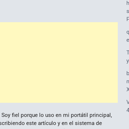
s
T
y
m
V
4
Soy fiel porque lo uso en mi portátil principal,
ribiendo este artículo y en el sistema de