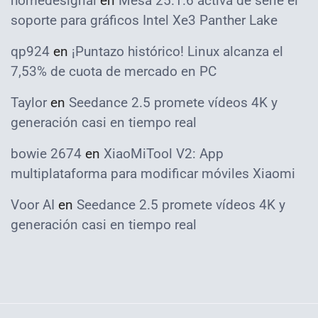
homedesignai
en
Mesa 25.1.6 activa de serie el
soporte para gráficos Intel Xe3 Panther Lake
qp924
en
¡Puntazo histórico! Linux alcanza el
7,53% de cuota de mercado en PC
Taylor
en
Seedance 2.5 promete vídeos 4K y
generación casi en tiempo real
bowie 2674
en
XiaoMiTool V2: App
multiplataforma para modificar móviles Xiaomi
Voor AI
en
Seedance 2.5 promete vídeos 4K y
generación casi en tiempo real