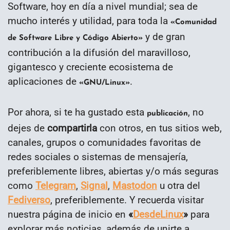
Software, hoy en día a nivel mundial; sea de
mucho interés y utilidad, para toda la
«Comunidad
y de gran
de Software Libre y Código Abierto»
contribución a la difusión del maravilloso,
gigantesco y creciente ecosistema de
aplicaciones de
.
«GNU/Linux»
Por ahora, si te ha gustado esta
, no
publicación
dejes de
compartirla
con otros, en tus sitios web,
canales, grupos o comunidades favoritas de
redes sociales o sistemas de mensajería,
preferiblemente libres, abiertas y/o más seguras
como
Telegram
,
Signal
,
Mastodon
u otra del
Fediverso
, preferiblemente. Y recuerda visitar
nuestra página de inicio en
«
DesdeLinux
»
para
explorar más noticias, además de unirte a