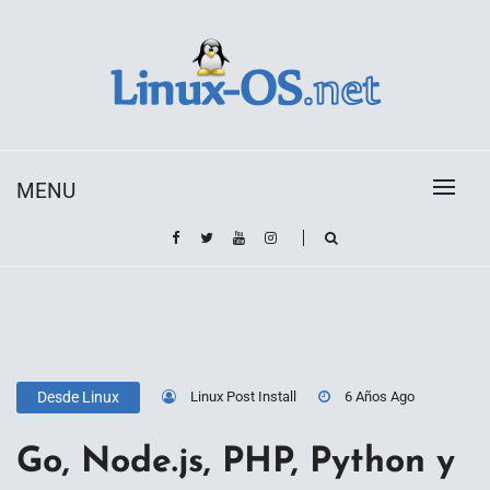
Skip
to
content
Toda la información sobre el sistema operativo
Linux-OS.net
Linux
MENU
Linux Post Install
6 Años Ago
Desde Linux
Go, Node.js, PHP, Python y