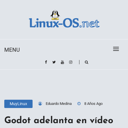
Skip
to
content
Toda la información sobre el sistema operativo
Linux-OS.net
Linux
MENU
Eduardo Medina
8 Años Ago
MuyLinux
Godot adelanta en vídeo