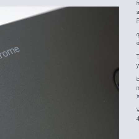
s
T
y
m
V
4