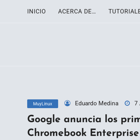
Skip
INICIO
ACERCA DE…
TUTORIAL
to
content
Toda la información sobre el sistema oper
Linux-OS.net
Eduardo Medina
7
MuyLinux
Google anuncia los prim
Chromebook Enterprise