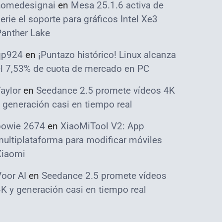
homedesignai
en
Mesa 25.1.6 activa de
erie el soporte para gráficos Intel Xe3
Panther Lake
qp924
en
¡Puntazo histórico! Linux alcanza
el 7,53% de cuota de mercado en PC
aylor
en
Seedance 2.5 promete vídeos 4K
 generación casi en tiempo real
bowie 2674
en
XiaoMiTool V2: App
ultiplataforma para modificar móviles
Xiaomi
oor AI
en
Seedance 2.5 promete vídeos
K y generación casi en tiempo real