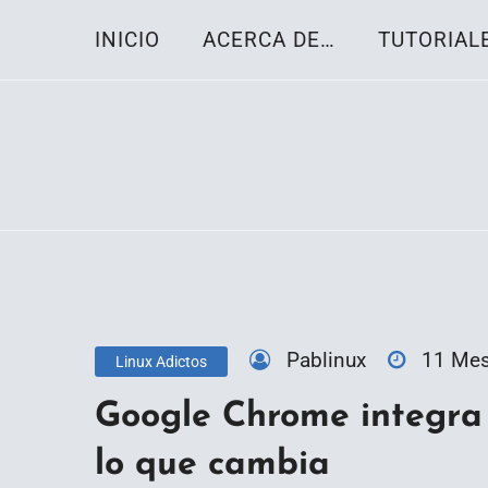
Skip
INICIO
ACERCA DE…
TUTORIAL
to
content
Toda la información sobre el sistema oper
Linux-OS.net
Pablinux
11 Me
Linux Adictos
Google Chrome integra 
lo que cambia