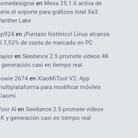
homedesignai
en
Mesa 25.1.6 activa de
erie el soporte para gráficos Intel Xe3
Panther Lake
qp924
en
¡Puntazo histórico! Linux alcanza
el 7,53% de cuota de mercado en PC
aylor
en
Seedance 2.5 promete vídeos 4K
 generación casi en tiempo real
bowie 2674
en
XiaoMiTool V2: App
ultiplataforma para modificar móviles
Xiaomi
oor AI
en
Seedance 2.5 promete vídeos
K y generación casi en tiempo real