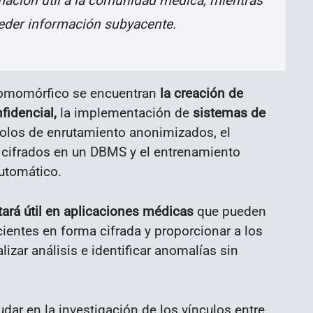
mación útil a la comunidad médica, mientras
eder información subyacente.
homomórfico se encuentran
la creación de
fidencial,
la implementación de
sistemas de
ocolos de enrutamiento anonimizados, el
 cifrados en un DBMS y el entrenamiento
utomático.
tará útil en aplicaciones médicas
que pueden
cientes en forma cifrada y proporcionar a los
izar análisis e identificar anomalías sin
ar en la investigación de los vínculos entre