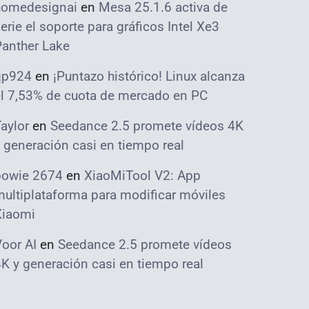
homedesignai
en
Mesa 25.1.6 activa de
erie el soporte para gráficos Intel Xe3
Panther Lake
qp924
en
¡Puntazo histórico! Linux alcanza
el 7,53% de cuota de mercado en PC
aylor
en
Seedance 2.5 promete vídeos 4K
 generación casi en tiempo real
bowie 2674
en
XiaoMiTool V2: App
ultiplataforma para modificar móviles
Xiaomi
oor AI
en
Seedance 2.5 promete vídeos
K y generación casi en tiempo real