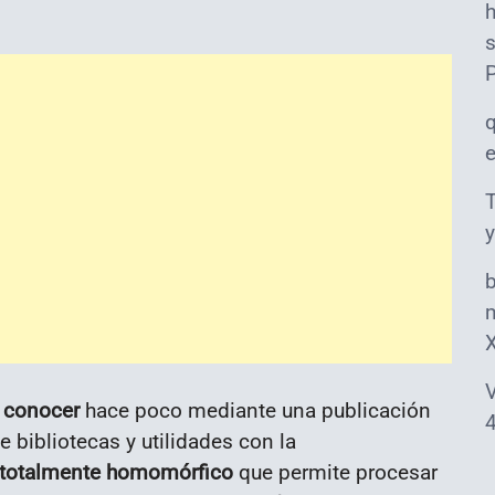
s
T
y
m
V
 conocer
hace poco mediante una publicación
4
e bibliotecas y utilidades con la
o totalmente homomórfico
que permite procesar