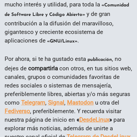
mucho interés y utilidad, para toda la
«Comunidad
y de gran
de Software Libre y Código Abierto»
contribución a la difusión del maravilloso,
gigantesco y creciente ecosistema de
aplicaciones de
.
«GNU/Linux»
Por ahora, si te ha gustado esta
, no
publicación
dejes de
compartirla
con otros, en tus sitios web,
canales, grupos o comunidades favoritas de
redes sociales o sistemas de mensajería,
preferiblemente libres, abiertas y/o más seguras
como
Telegram
,
Signal
,
Mastodon
u otra del
Fediverso
, preferiblemente. Y recuerda visitar
nuestra página de inicio en
«
DesdeLinux
»
para
explorar más noticias, además de unirte a
nuestro canal oficial de
Telegram de DesdeLinux
.