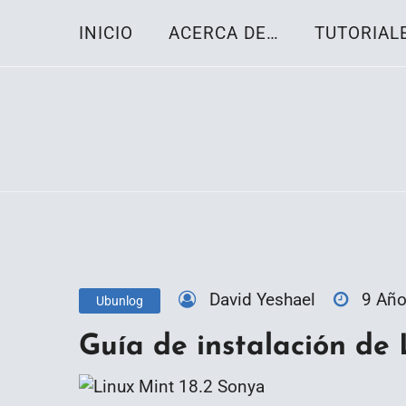
Skip
INICIO
ACERCA DE…
TUTORIAL
to
content
Toda la información sobre el sistema oper
Linux-OS.net
David Yeshael
9 Añ
Ubunlog
Guía de instalación de 