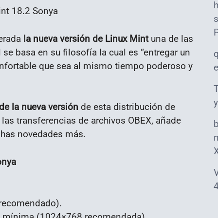
int 18.2 Sonya
s
berada
la nueva versión de Linux Mint
una de las
se basa en su filosofía la cual es “entregar un
nfortable que sea al mismo tiempo poderoso y
T
y
de la nueva versión
de esta distribución de
 las transferencias de archivos OBEX, añade
uchas novedades más.
m
onya
V
4
 recomendado).
ión mínima (1024×768 recomendada).