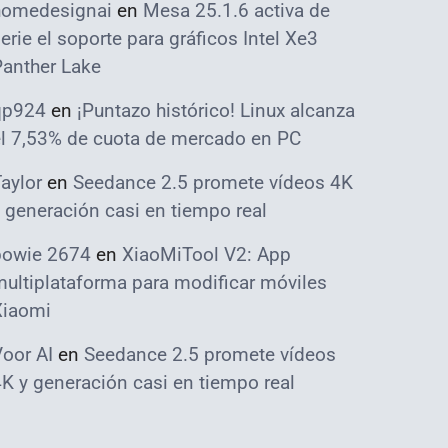
homedesignai
en
Mesa 25.1.6 activa de
erie el soporte para gráficos Intel Xe3
Panther Lake
qp924
en
¡Puntazo histórico! Linux alcanza
el 7,53% de cuota de mercado en PC
aylor
en
Seedance 2.5 promete vídeos 4K
 generación casi en tiempo real
bowie 2674
en
XiaoMiTool V2: App
ultiplataforma para modificar móviles
Xiaomi
oor AI
en
Seedance 2.5 promete vídeos
K y generación casi en tiempo real