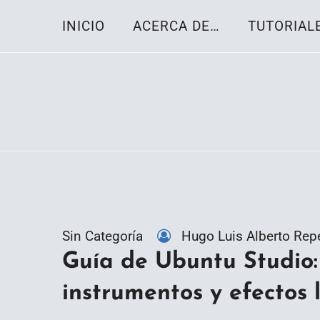
Skip
INICIO
ACERCA DE…
TUTORIAL
to
content
Toda la información sobre el sistema oper
Linux-OS.net
Sin Categoría
Hugo Luis Alberto Rep
Guía de Ubuntu Studio: 
instrumentos y efectos 