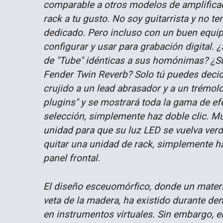
comparable a otros modelos de amplificad
rack a tu gusto. No soy guitarrista y no t
dedicado. Pero incluso con un buen equipo
configurar y usar para grabación digital. 
de "Tube" idénticas a sus homónimas? ¿Su
Fender Twin Reverb? Solo tú puedes decidi
crujido a un lead abrasador y a un trémolo
plugins" y se mostrará toda la gama de ef
selección, simplemente haz doble clic. Mue
unidad para que su luz LED se vuelva verde
quitar una unidad de rack, simplemente hag
panel frontal.
El diseño esceuomórfico, donde un materia
veta de la madera, ha existido durante de
en instrumentos virtuales. Sin embargo, el