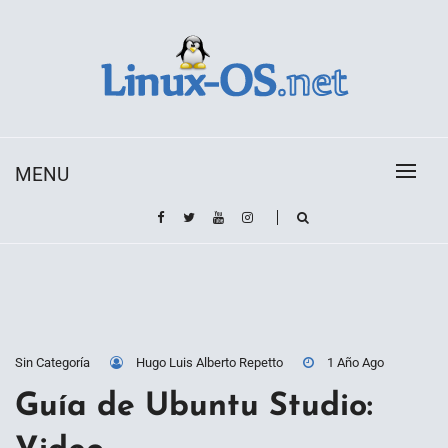
Skip
to
content
Toda la información sobre el sistema operativo
Linux-OS.net
Linux
MENU
Sin Categoría
Hugo Luis Alberto Repetto
1 Año Ago
Guía de Ubuntu Studio: