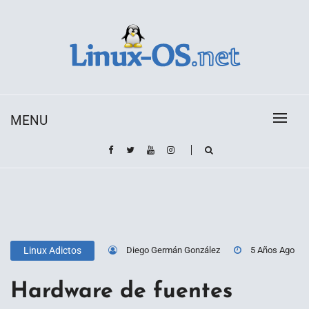
Skip
to
content
Toda la información sobre el sistema operativo
Linux-OS.net
Linux
MENU
Diego Germán González
5 Años Ago
Linux Adictos
Hardware de fuentes