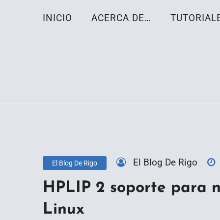
Skip
INICIO
ACERCA DE…
TUTORIAL
to
content
Toda la información sobre el sistema oper
Linux-OS.net
El Blog De Rigo
El Blog De Rigo
HPLIP 2 soporte para 
Linux