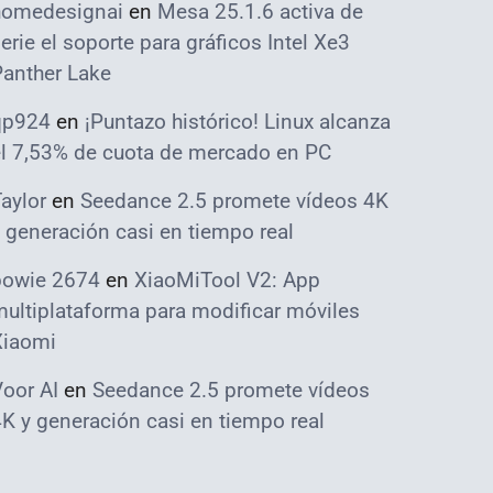
homedesignai
en
Mesa 25.1.6 activa de
erie el soporte para gráficos Intel Xe3
Panther Lake
qp924
en
¡Puntazo histórico! Linux alcanza
el 7,53% de cuota de mercado en PC
aylor
en
Seedance 2.5 promete vídeos 4K
 generación casi en tiempo real
bowie 2674
en
XiaoMiTool V2: App
ultiplataforma para modificar móviles
Xiaomi
oor AI
en
Seedance 2.5 promete vídeos
K y generación casi en tiempo real