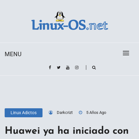
Skip
to
content
Toda la información sobre el sistema operativo
Linux-OS.net
Linux
MENU
Darkcrizt
5 Años Ago
Linux Adictos
Huawei ya ha iniciado con