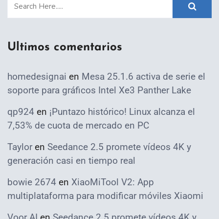
Ultimos comentarios
homedesignai
en
Mesa 25.1.6 activa de serie el
soporte para gráficos Intel Xe3 Panther Lake
qp924
en
¡Puntazo histórico! Linux alcanza el
7,53% de cuota de mercado en PC
Taylor
en
Seedance 2.5 promete vídeos 4K y
generación casi en tiempo real
bowie 2674
en
XiaoMiTool V2: App
multiplataforma para modificar móviles Xiaomi
Voor AI
en
Seedance 2.5 promete vídeos 4K y