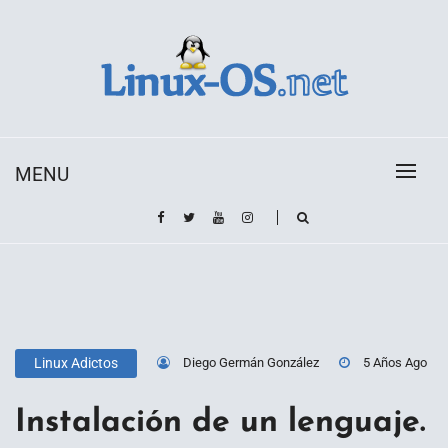
Skip
to
content
Toda la información sobre el sistema operativo
Linux-OS.net
Linux
MENU
Diego Germán González
5 Años Ago
Linux Adictos
Instalación de un lenguaje.