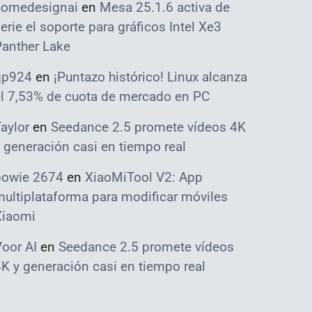
homedesignai
en
Mesa 25.1.6 activa de
erie el soporte para gráficos Intel Xe3
Panther Lake
qp924
en
¡Puntazo histórico! Linux alcanza
el 7,53% de cuota de mercado en PC
aylor
en
Seedance 2.5 promete vídeos 4K
 generación casi en tiempo real
bowie 2674
en
XiaoMiTool V2: App
ultiplataforma para modificar móviles
Xiaomi
oor AI
en
Seedance 2.5 promete vídeos
K y generación casi en tiempo real