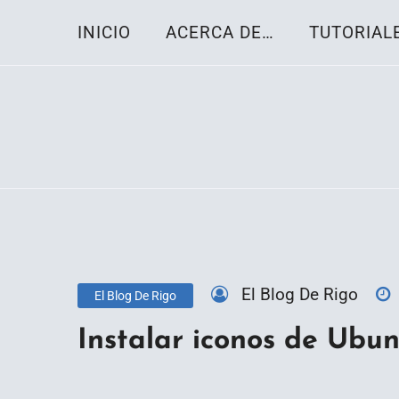
Skip
INICIO
ACERCA DE…
TUTORIAL
to
content
Toda la información sobre el sistema oper
Linux-OS.net
El Blog De Rigo
El Blog De Rigo
Instalar iconos de Ubun