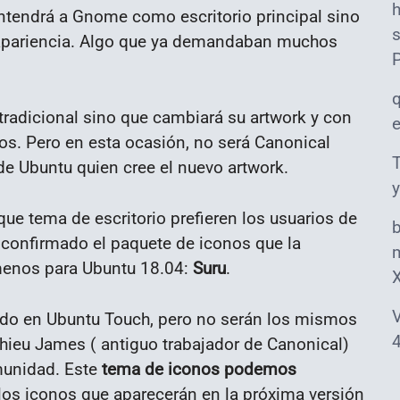
ntendrá a Gnome como escritorio principal sino
s
apariencia. Algo que ya demandaban muchos
tradicional sino que cambiará su artwork y con
s. Pero en esta ocasión, no será Canonical
T
e Ubuntu quien cree el nuevo artwork.
y
ue tema de escritorio prefieren los usuarios de
a confirmado el paquete de iconos que la
m
l menos para Ubuntu 18.04:
Suru
.
V
zado en Ubuntu Touch, pero no serán los mismos
4
ieu James ( antiguo trabajador de Canonical)
munidad. Este
tema de iconos podemos
 los iconos que aparecerán en la próxima versión