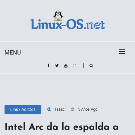
Skip
to
content
Toda la información sobre el sistema operativo
Linux-OS.net
Linux
MENU
Isaac
5 Años Ago
Linux Adictos
Intel Arc da la espalda a