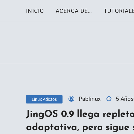
Skip
INICIO
ACERCA DE…
TUTORIAL
to
content
Toda la información sobre el sistema oper
Linux-OS.net
Pablinux
5 Años
Linux Adictos
JingOS 0.9 llega replet
adaptativa, pero sigue 