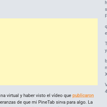
s
T
y
m
V
4
 virtual y haber visto el vídeo que
publicaron
eranzas de que mi PineTab sirva para algo. La