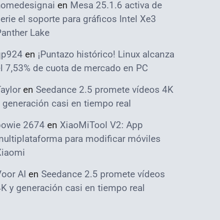
homedesignai
en
Mesa 25.1.6 activa de
erie el soporte para gráficos Intel Xe3
Panther Lake
qp924
en
¡Puntazo histórico! Linux alcanza
el 7,53% de cuota de mercado en PC
aylor
en
Seedance 2.5 promete vídeos 4K
 generación casi en tiempo real
bowie 2674
en
XiaoMiTool V2: App
ultiplataforma para modificar móviles
Xiaomi
oor AI
en
Seedance 2.5 promete vídeos
K y generación casi en tiempo real