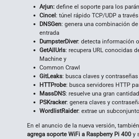
Arjun:
define el soporte para los par
Cincel
: túnel rápido TCP/UDP a travé
DNSGen
: genera una combinación d
entrada
DumpsterDiver
: detecta información o
GetAllUrls
: recupera URL conocidas d
Machine y
Common Crawl
GitLeaks
: busca claves y contraseñas 
HTTProbe
: busca servidores HTTP par
MassDNS
: resuelve una gran cantida
PSKracker
: genera claves y contras
WordlistRaider
: extrae un subconjunto
En el anuncio de la nueva versión, tambi
agrega soporte WiFi a Raspberry Pi 400
y s