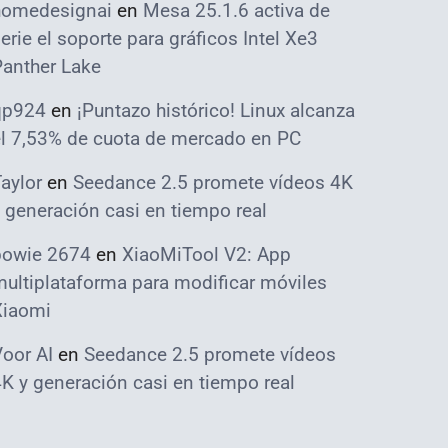
homedesignai
en
Mesa 25.1.6 activa de
erie el soporte para gráficos Intel Xe3
Panther Lake
qp924
en
¡Puntazo histórico! Linux alcanza
el 7,53% de cuota de mercado en PC
aylor
en
Seedance 2.5 promete vídeos 4K
 generación casi en tiempo real
bowie 2674
en
XiaoMiTool V2: App
ultiplataforma para modificar móviles
Xiaomi
oor AI
en
Seedance 2.5 promete vídeos
K y generación casi en tiempo real