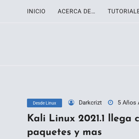
Skip
INICIO
ACERCA DE…
TUTORIAL
to
content
Toda la información sobre el sistema oper
Linux-OS.net
Darkcrizt
5 Años
Desde Linux
Kali Linux 2021.1 llega 
paquetes y mas