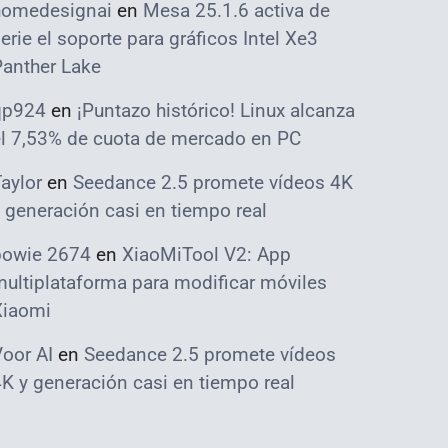
homedesignai
en
Mesa 25.1.6 activa de
erie el soporte para gráficos Intel Xe3
Panther Lake
qp924
en
¡Puntazo histórico! Linux alcanza
el 7,53% de cuota de mercado en PC
aylor
en
Seedance 2.5 promete vídeos 4K
 generación casi en tiempo real
bowie 2674
en
XiaoMiTool V2: App
ultiplataforma para modificar móviles
Xiaomi
oor AI
en
Seedance 2.5 promete vídeos
K y generación casi en tiempo real