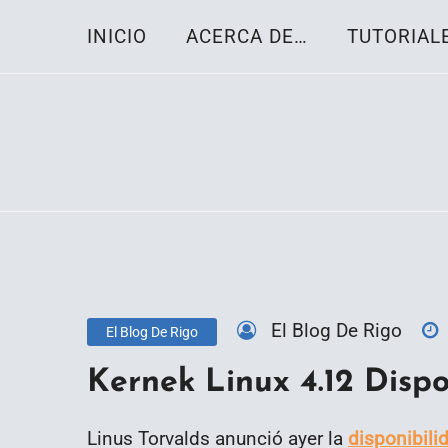
Skip
INICIO
ACERCA DE…
TUTORIAL
to
content
Toda la información sobre el sistema oper
Linux-OS.net
El Blog De Rigo
El Blog De Rigo
Kernek Linux 4.12 Dispo
Linus Torvalds anunció ayer la
disponibili