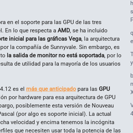
s
a en el soporte para las GPU de las tres
l. En lo que respecta a
AMD
, se ha incluido
rte inicial para las gráficas Vega
, la arquitectura
 por la compañía de Sunnyvale. Sin embargo, es
T
nto
la salida de monitor no está soportada
, por lo
y
ulta de utilidad para la mayoría de los usuarios
m
 4.12 es el
más que anticipado
para las
GPU
ción por hardware para esa arquitectura de GPU
V
mbargo, posiblemente esta versión de Nouveau
4
ascal (por algo es soporte inicial). La actual
mucha velocidad y encima tenemos la incógnita
rfiles que necesiten usar toda la potencia de las