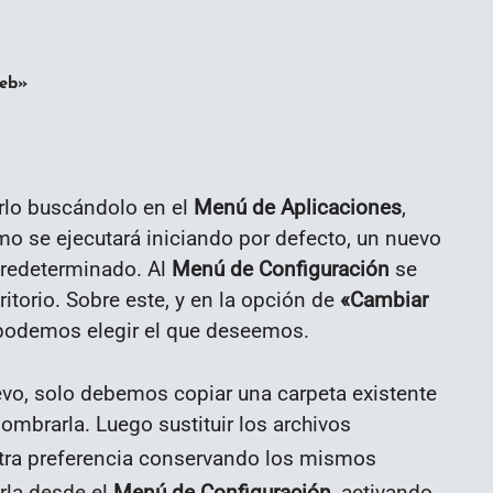
deb»
rlo buscándolo en el
Menú de Aplicaciones
,
smo se ejecutará iniciando por defecto, un nuevo
predeterminado. Al
Menú de Configuración
se
itorio. Sobre este, y en la opción de
«Cambiar
odemos elegir el que deseemos.
vo, solo debemos copiar una carpeta existente
ombrarla. Luego sustituir los archivos
stra preferencia conservando los mismos
rla desde el
Menú de Configuración
, activando