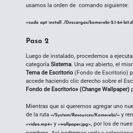
usamos la orden de comando siguiente:
«sudo apt install ./Descargas/komorebi-2.1-64-bit.
Paso 2
Luego de instalado, procedemos a ejecuta
categoría
Sistema
. Una vez abierto, el mi
Tema de Escritorio
(Fondo de Escritorio) 
accede haciendo clic derecho sobre el Escr
Fondo de Escritorio» (Change Wallpaper)
p
Mientras que si queremos agregar uno nue
de la ruta
y ren
«/System/Resources/Komorebi/»
y
, por los de nue
«video.mp4»
«wallpaper.jpg»
nombres. Así podremos verla y selecciona