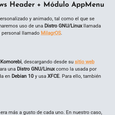
ws Header + Módulo AppMenu
personalizado y animado, tal como el que se
, haremos uso de una
Distro GNU/Linux
llamada
n personal llamado
MilagrOS
.
r
Komorebi
, descargando desde su
sitio web
para una
Distro GNU/Linux
como la usada por
ada en
Debian 10
y usa
XFCE
. Para ello, también
nera más a gusto de cada uno. En nuestro caso,