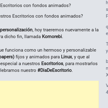
s
stros Escritorios con fondos animados?
 personalización
, hoy traeremos nuevamente a la
ra dicho fin, llamada
Komorebi
.
T
que funciona como un hermoso y personalizable
y
papers)
fijos y animados para
Linux
, y que al
 especial a nuestros
Escritorios
, para mostrarlos
m
elebramos nuestro
#DiaDeEscritorio
.
V
4