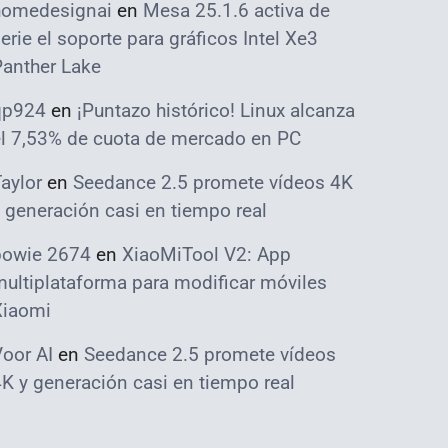
homedesignai
en
Mesa 25.1.6 activa de
erie el soporte para gráficos Intel Xe3
Panther Lake
qp924
en
¡Puntazo histórico! Linux alcanza
el 7,53% de cuota de mercado en PC
aylor
en
Seedance 2.5 promete vídeos 4K
 generación casi en tiempo real
bowie 2674
en
XiaoMiTool V2: App
ultiplataforma para modificar móviles
Xiaomi
oor AI
en
Seedance 2.5 promete vídeos
K y generación casi en tiempo real