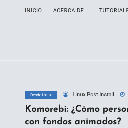
Skip
INICIO
ACERCA DE…
TUTORIAL
to
content
Toda la información sobre el sistema oper
Linux-OS.net
Linux Post Install
Desde Linux
Komorebi: ¿Cómo persona
con fondos animados?