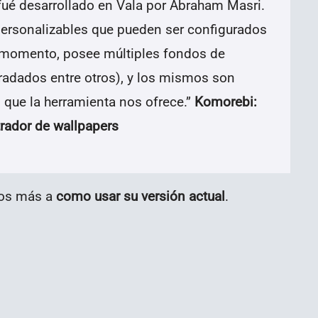
 fué desarrollado en Vala por Abraham Masri.
ersonalizables que pueden ser configurados
r momento, posee múltiples fondos de
radados entre otros), y los mismos son
que la herramienta nos ofrece.
”
K
omorebi:
trador de wallpapers
mos más a
como usar su versión actual
.