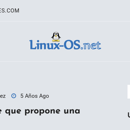
ES.COM
ativo Linux
ez
5 Años Ago
e que propone una