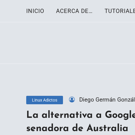
Skip
INICIO
ACERCA DE…
TUTORIAL
to
content
Toda la información sobre el sistema oper
Linux-OS.net
Diego Germán Gonzál
Linux Adictos
La alternativa a Googl
senadora de Australia