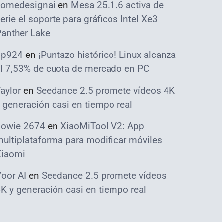
homedesignai
en
Mesa 25.1.6 activa de
erie el soporte para gráficos Intel Xe3
Panther Lake
qp924
en
¡Puntazo histórico! Linux alcanza
el 7,53% de cuota de mercado en PC
aylor
en
Seedance 2.5 promete vídeos 4K
 generación casi en tiempo real
bowie 2674
en
XiaoMiTool V2: App
ultiplataforma para modificar móviles
Xiaomi
oor AI
en
Seedance 2.5 promete vídeos
K y generación casi en tiempo real