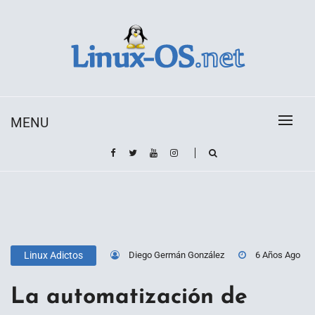
Skip
to
content
Toda la información sobre el sistema operativo
Linux-OS.net
Linux
MENU
Diego Germán González
6 Años Ago
Linux Adictos
La automatización de