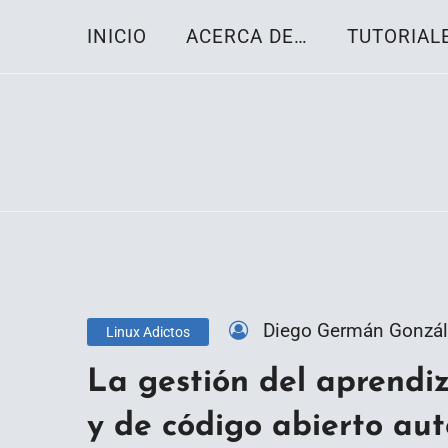
Skip
INICIO
ACERCA DE…
TUTORIAL
to
content
Toda la información sobre el sistema oper
Linux-OS.net
Diego Germán Gonzál
Linux Adictos
La gestión del aprendiz
y de código abierto au