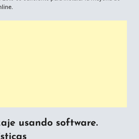
line.
zaje usando software.
sticas