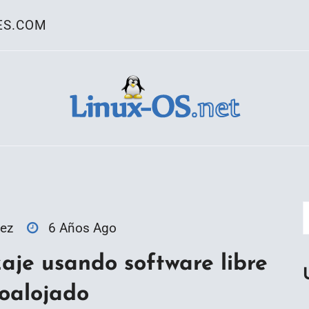
ES.COM
ativo Linux
ez
6 Años Ago
aje usando software libre
toalojado