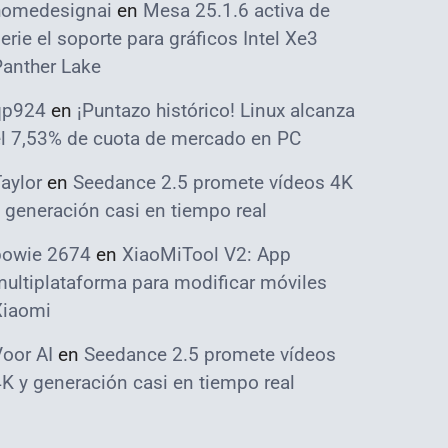
homedesignai
en
Mesa 25.1.6 activa de
erie el soporte para gráficos Intel Xe3
Panther Lake
qp924
en
¡Puntazo histórico! Linux alcanza
el 7,53% de cuota de mercado en PC
aylor
en
Seedance 2.5 promete vídeos 4K
 generación casi en tiempo real
bowie 2674
en
XiaoMiTool V2: App
ultiplataforma para modificar móviles
Xiaomi
oor AI
en
Seedance 2.5 promete vídeos
K y generación casi en tiempo real