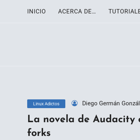
Skip
INICIO
ACERCA DE…
TUTORIAL
to
content
Toda la información sobre el sistema oper
Linux-OS.net
Diego Germán Gonzál
Linux Adictos
La novela de Audacity 
forks