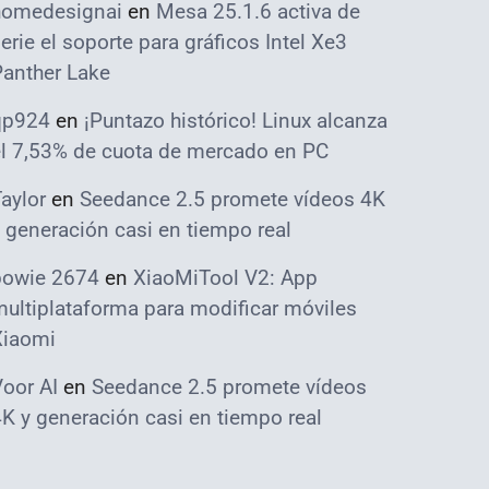
homedesignai
en
Mesa 25.1.6 activa de
erie el soporte para gráficos Intel Xe3
Panther Lake
qp924
en
¡Puntazo histórico! Linux alcanza
el 7,53% de cuota de mercado en PC
aylor
en
Seedance 2.5 promete vídeos 4K
 generación casi en tiempo real
bowie 2674
en
XiaoMiTool V2: App
ultiplataforma para modificar móviles
Xiaomi
oor AI
en
Seedance 2.5 promete vídeos
K y generación casi en tiempo real