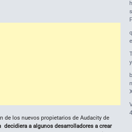
s
T
y
m
V
4
n de los nuevos propietarios de Audacity de
ón decidiera a algunos desarrolladores a crear