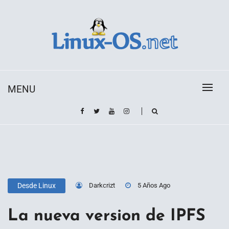
Skip
to
content
Toda la información sobre el sistema operativo
Linux-OS.net
Linux
MENU
Darkcrizt
5 Años Ago
Desde Linux
La nueva version de IPFS