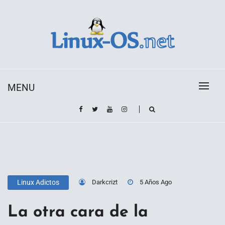
Skip
to
content
Toda la información sobre el sistema operativo
Linux-OS.net
Linux
MENU
Darkcrizt
5 Años Ago
Linux Adictos
La otra cara de la