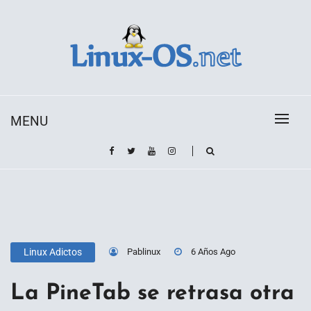
Skip
to
content
Toda la información sobre el sistema operativo
Linux-OS.net
Linux
MENU
Pablinux
6 Años Ago
Linux Adictos
La PineTab se retrasa otra