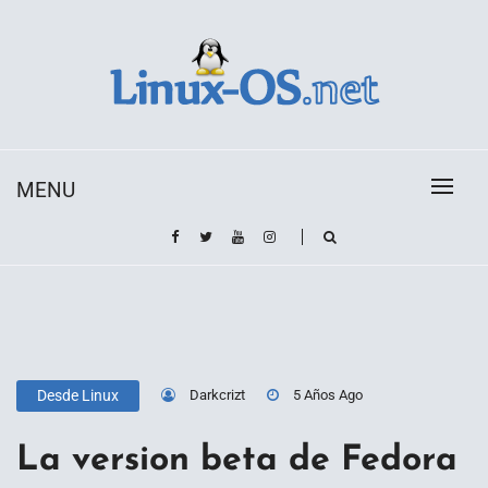
Skip
to
content
Toda la información sobre el sistema operativo
Linux-OS.net
Linux
MENU
Darkcrizt
5 Años Ago
Desde Linux
La version beta de Fedora