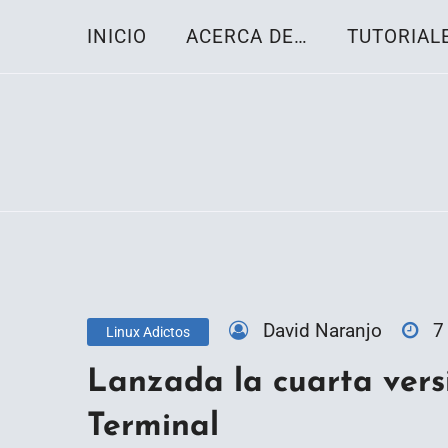
Skip
INICIO
ACERCA DE…
TUTORIAL
to
content
Toda la información sobre el sistema oper
Linux-OS.net
David Naranjo
7
Linux Adictos
Lanzada la cuarta vers
Terminal