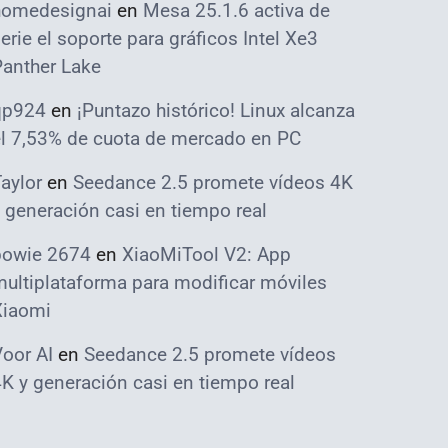
homedesignai
en
Mesa 25.1.6 activa de
erie el soporte para gráficos Intel Xe3
Panther Lake
qp924
en
¡Puntazo histórico! Linux alcanza
el 7,53% de cuota de mercado en PC
aylor
en
Seedance 2.5 promete vídeos 4K
 generación casi en tiempo real
bowie 2674
en
XiaoMiTool V2: App
ultiplataforma para modificar móviles
Xiaomi
oor AI
en
Seedance 2.5 promete vídeos
K y generación casi en tiempo real