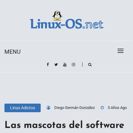
Skip
to
content
Toda la información sobre el sistema operativo
Linux-OS.net
Linux
MENU
Diego Germán González
5 Años Ago
Linux Adictos
Las mascotas del software