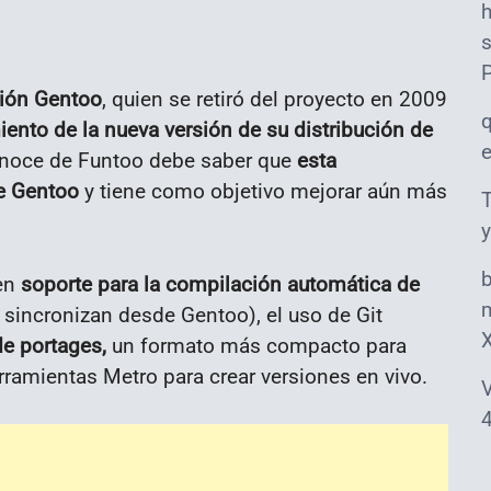
s
ción Gentoo
, quien se retiró del proyecto en 2009
ento de la nueva versión de su distribución de
onoce de Funtoo debe saber que
esta
de Gentoo
y tiene como objetivo mejorar aún más
T
y
en
soporte para la compilación automática de
m
 sincronizan desde Gentoo), el uso de Git
de portages,
un formato más compacto para
rramientas Metro para crear versiones en vivo.
V
4