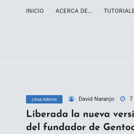
Skip
INICIO
ACERCA DE…
TUTORIAL
to
content
Toda la información sobre el sistema oper
Linux-OS.net
David Naranjo
7
Linux Adictos
Liberada la nueva versió
del fundador de Gento