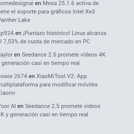
homedesignai
en
Mesa 25.1.6 activa de
erie el soporte para gráficos Intel Xe3
Panther Lake
qp924
en
¡Puntazo histórico! Linux alcanza
el 7,53% de cuota de mercado en PC
aylor
en
Seedance 2.5 promete vídeos 4K
 generación casi en tiempo real
bowie 2674
en
XiaoMiTool V2: App
ultiplataforma para modificar móviles
Xiaomi
oor AI
en
Seedance 2.5 promete vídeos
K y generación casi en tiempo real